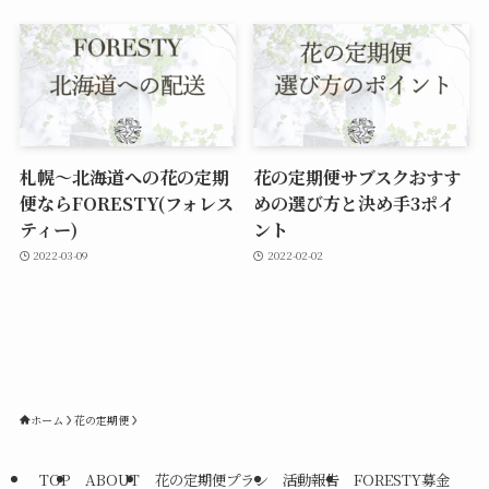
札幌～北海道への花の定期
花の定期便サブスクおすす
便ならFORESTY(フォレス
めの選び方と決め手3ポイ
ティー)
ント
2022-03-09
2022-02-02
ホーム
花の定期便
TOP
ABOUT
花の定期便プラン
活動報告
FORESTY募金