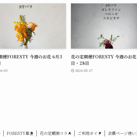
便FORESTY 今週のお花 6月3
花の定期便FORESTY 今週のお花 
日
日・28日
06-03
2026-05-27
告
FORESTY募金
花の定期便コラム
ご利用ガイド
会員ページ使い